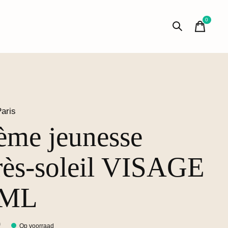
0
items
aris
ème jeunesse
rès-soleil VISAGE
0ML
0
Op voorraad