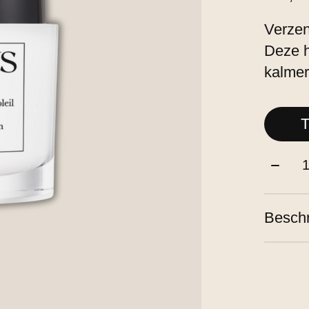
Verzen
Deze h
kalmer
T
Aantal
Beschr