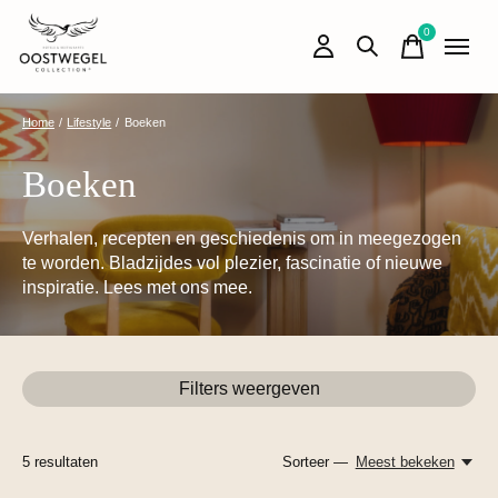
0
items
Home
/
Lifestyle
/
Boeken
Boeken
Verhalen, recepten en geschiedenis om in meegezogen
te worden. Bladzijdes vol plezier, fascinatie of nieuwe
inspiratie. Lees met ons mee.
Filters weergeven
5
resultaten
Sorteer —
Meest bekeken