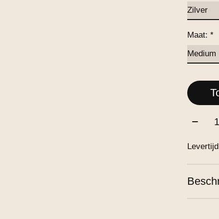
Maat:
*
T
Aantal
Levertij
Beschr