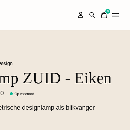
0
items
Design
mp ZUID - Eiken
00
Op voorraad
rische designlamp als blikvanger