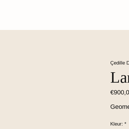
Çedille 
La
€900,
Geomet
Kleur:
*