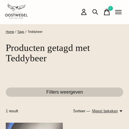
0
items
Home
/
Tags
/
Teddybeer
Producten getagd met
Teddybeer
Filters weergeven
1
result
Sorteer —
Meest bekeken