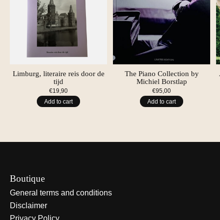
Limburg, literaire reis door de
The Piano Collection by
tijd
Michiel Borstlap
€19,90
€95,00
Add to cart
Add to cart
Boutique
General terms and conditions
Disclaimer
Privacy Policy