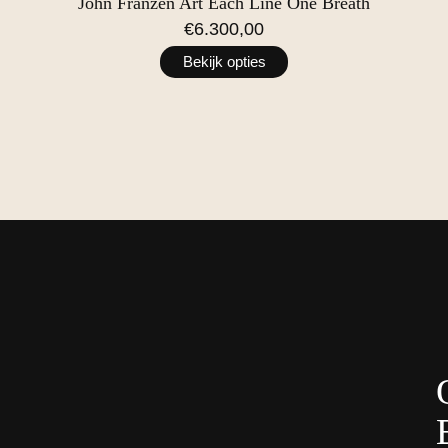
John Franzen Art Each Line One Breath
€6.300,00
Bekijk opties