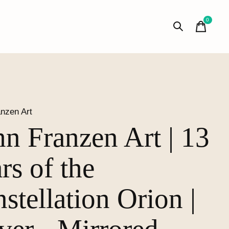
0
items
nzen Art
hn Franzen Art | 13
rs of the
stellation Orion |