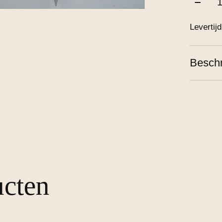
Levertij
Beschr
ucten