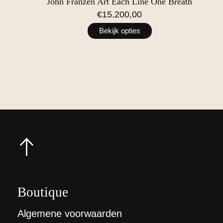
John Franzen Art Each Line One Breath
€15.200,00
Bekijk opties
Boutique
Algemene voorwaarden