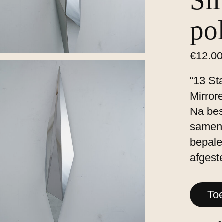
Si
pol
€12.00
“13 Sta
Mirror
Na bes
samen 
bepale
afgest
To
Aantal