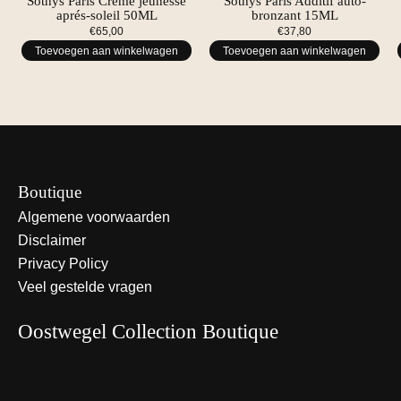
Sothys Paris Crème jeunesse
Sothys Paris Additif auto-
aprés-soleil 50ML
bronzant 15ML
€65,00
€37,80
Toevoegen aan winkelwagen
Toevoegen aan winkelwagen
Boutique
Algemene voorwaarden
Disclaimer
Privacy Policy
Veel gestelde vragen
Oostwegel Collection Boutique
Nederlands
English