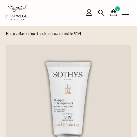
0
items
Home
/
Masque nutri-apaisant peau sensible 50ML